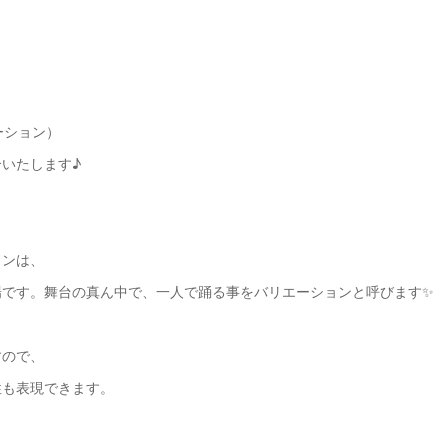
ーション）
いたします♪
ョンは、
場です。舞台の真ん中で、一人で踊る事をバリエーションと呼びます✨
すので、
性も表現できます。