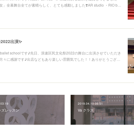
」全幕舞台全てが素晴らしく、とても感動しました❣️AR studio ・RIO b…
2022出演✨
ballet schoolです♪先日、浪速区民文化祭2022の舞台に出演させていただき
の方々に感謝です♪出店などもあり楽しい雰囲気でした！！ありがとうござ…
 03:19
2019.04.10 05:51
ッズレッスン
Va クラス