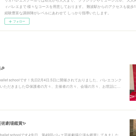
ィバレエまで 様々なコースを用意しております。 難波駅からのアクセスも徒歩
経験豊富な講師陣がレベルにあわせて しっかり指導いたします。
フォロー
🎉
ballet schoolです！先日2月4日.5日に開催されておりました、バレエコンク
いただきました😊保護者の方々、主催者の方々、会場の方々、お世話に…
芸術劇場鑑賞✨
ballet schoolです♪先日、第49回バレエ芸術劇場公演を鑑賞してきました