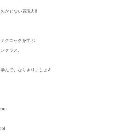
欠かせない表現力‼️
、テクニックを学ぶ
ョンクラス、
を学んで、なりきりましょ♪
.com
ool