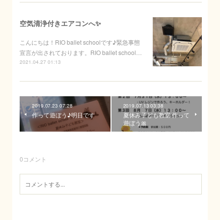
空気清浄付きエアコンへ✨
こんにちは！RIO ballet schoolです♪緊急事態
宣言が出されております。RIO ballet school…
2021.04.27 01:13
2019.07.23 07:28
2019.07.13 03:38
作って遊ぼう♪明日です
夏休み子ども教室 作って
遊ぼう🎀
0
コメント