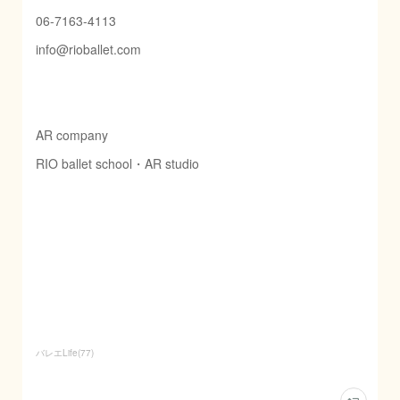
06-7163-4113
info@rioballet.com
AR company
RIO ballet school・AR studio
バレエLife
(
77
)