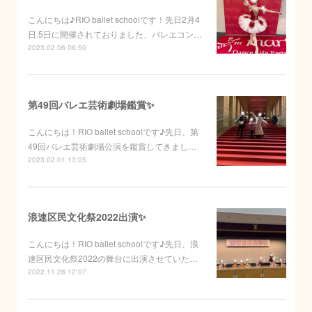
こんにちは♪RIO ballet schoolです！先日2月4
日.5日に開催されておりました、バレエコン…
2023.02.06 06:50
第49回バレエ芸術劇場鑑賞✨
こんにちは！RIO ballet schoolです♪先日、第
49回バレエ芸術劇場公演を鑑賞してきまし…
2023.02.01 13:05
浪速区民文化祭2022出演✨
こんにちは！RIO ballet schoolです♪先日、浪
速区民文化祭2022の舞台に出演させていた…
2022.11.28 12:07