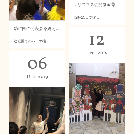
クリスマス会開催🎄🎅
12時25日(水)1…
幼稚園の発表会を終えて✨
12
幼稚園でのバレエ指…
Dec
2019
06
Dec
2019