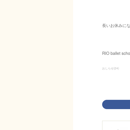
長いお休みに
RIO ballet scho
おしらせ
(
24
)