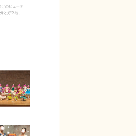
向けのビューテ
1分と好立地、