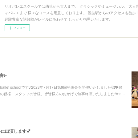
リオバレエスクールでは幼児から大人まで、 クラシックやミュージカル、 大人
ィバレエまで 様々なコースを用意しております。 難波駅からのアクセスも徒歩
経験豊富な講師陣がレベルにあわせて しっかり指導いたします。
フォロー
演✨
ballet schoolです♪2023年7月17日第9回発表会を開催いたしました🥰💖保
の皆様、スタッフの皆様、皆皆様方のおかげで無事終演いたしました🤲✨…
に出演します💕