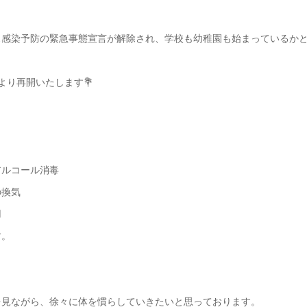
ス感染予防の緊急事態宣言が解除され、学校も幼稚園も始まっているか
より再開いたします💐
、
アルコール消毒
の換気
用
す。
を見ながら、徐々に体を慣らしていきたいと思っております。