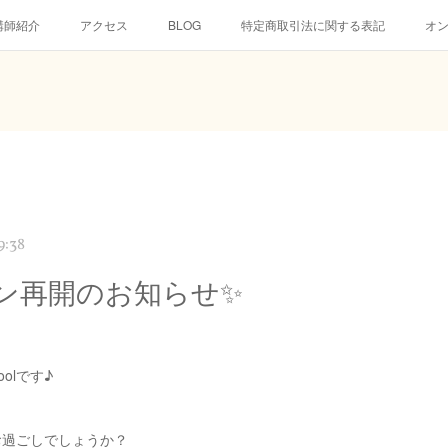
講師紹介
アクセス
BLOG
特定商取引法に関する表記
オ
9:38
ン再開のお知らせ✨
choolです♪
お過ごしでしょうか？