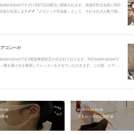
ballet schoolです♪11月27日日曜日に開催されます、浪速区民文化祭にRIO
hoolの子供達が出演します💕💕「クラシック作品集」として、それぞれ少人数で踊…
エアコンへ✨
allet schoolです♪緊急事態宣言が出されております。RIO ballet schoolで
・蜜を避けるを徹底してレッスンをさせていただきます。この度、エア…
 04:46
2020.04.04 03:58
開🎀
ストレッチのご紹介🎀